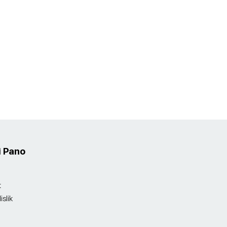
i Pano
t
slik