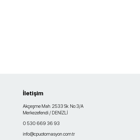
İletişim
Akçeşme Mah. 2533 Sk. No:3/A
Merkezefendi / DENİZLİ
0 530 669 36 93
info@cpuotomasyon.com.tr