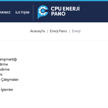
ARIMIZ
İLETIŞIM
Anasayfa
Enerji Pano
Enerji
Danışmanlığı
dirme
ndirme
nı
te Çalışmaları
ı İşlemler