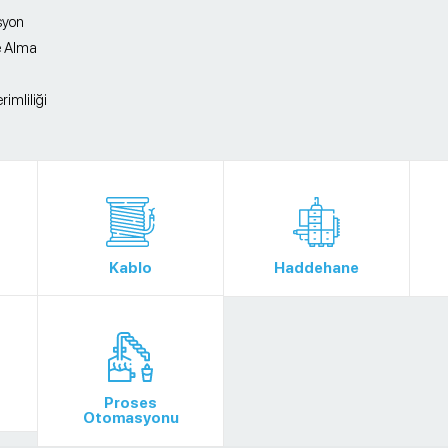
yon
e Alma
rimliliği
Kablo
Haddehane
Proses
Otomasyonu