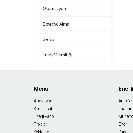
Otomasyon
Devreye Alma
Servis
Enerji Verimliliği
Menü
Enerj
Anasayfa
Ar - Ge
Kurumsal
Taahhü
Enerji Pano
Mühendi
Projeler
Enerji
Sektörler
Pano