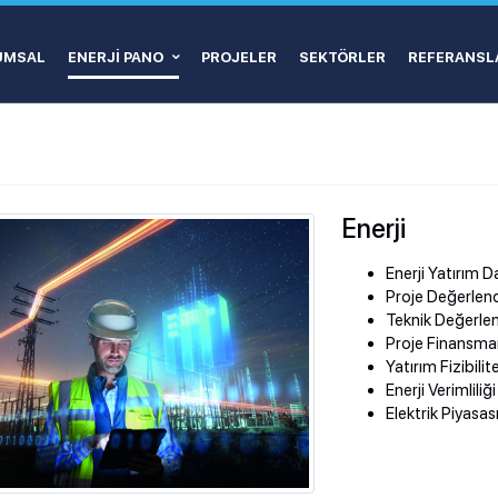
UMSAL
ENERJI PANO
PROJELER
SEKTÖRLER
REFERANSL
Enerji
Enerji Yatırım 
Proje Değerlen
Teknik Değerle
Proje Finansma
Yatırım Fizibili
Enerji Verimliliği
Elektrik Piyasas